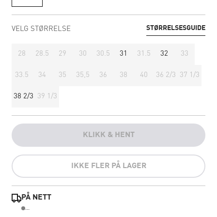
STØRRELSESGUIDE
VELG STØRRELSE
28
28.5
29
30
30.5
31
31.5
32
33
33.5
34
35
35,5
36
38
40
36 2/3
37 1/3
38 2/3
39 1/3
KLIKK & HENT
IKKE FLER PÅ LAGER
PÅ NETT
...