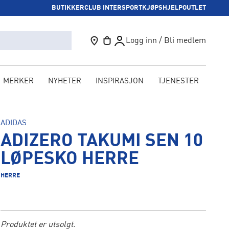
BUTIKKER
CLUB INTERSPORT
KJØPSHJELP
OUTLET
Logg inn / Bli medlem
MERKER
NYHETER
INSPIRASJON
TJENESTER
KAM
ADIDAS
ADIZERO TAKUMI SEN 10
LØPESKO HERRE
HERRE
Produktet er utsolgt.