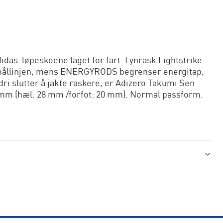
idas-løpeskoene laget for fart. Lynrask Lightstrike
l mållinjen, mens ENERGYRODS begrenser energitap,
dri slutter å jakte raskere, er Adizero Takumi Sen
8 mm (hæl: 28 mm /forfot: 20 mm). Normal passform.