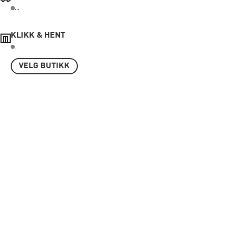
...
KLIKK & HENT
..
VELG BUTIKK