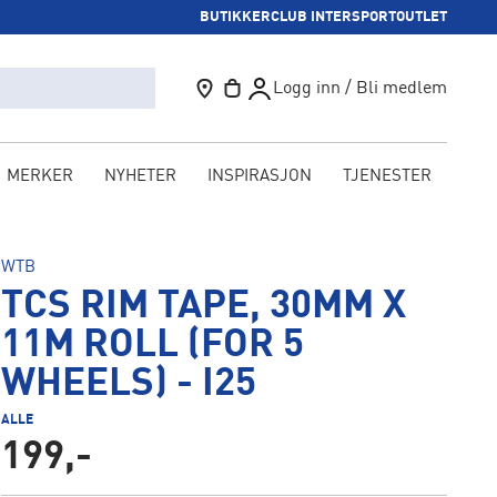
BUTIKKER
CLUB INTERSPORT
OUTLET
Logg inn / Bli medlem
MERKER
NYHETER
INSPIRASJON
TJENESTER
KAM
WTB
TCS RIM TAPE, 30MM X
11M ROLL (FOR 5
WHEELS) - I25
ALLE
199,-