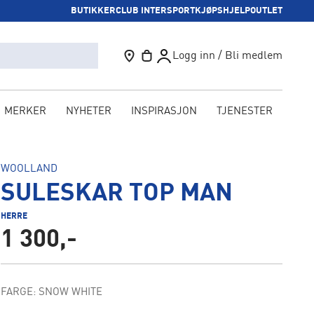
BUTIKKER
CLUB INTERSPORT
KJØPSHJELP
OUTLET
Logg inn / Bli medlem
MERKER
NYHETER
INSPIRASJON
TJENESTER
KAM
WOOLLAND
SULESKAR TOP MAN
HERRE
1 300,-
FARGE: SNOW WHITE