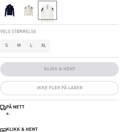
VELG STØRRELSE
S
M
L
XL
KLIKK & HENT
IKKE FLER PÅ LAGER
PÅ NETT
...
KLIKK & HENT