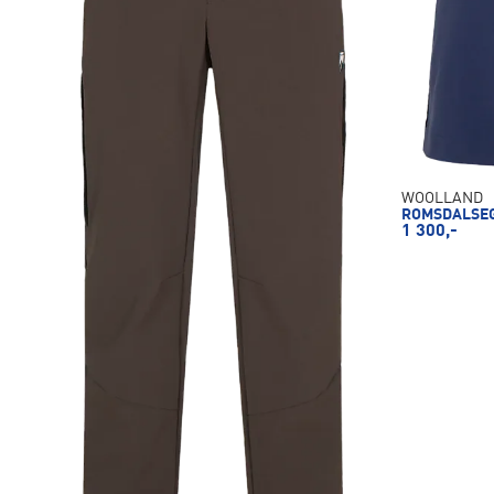
WOOLLAND
ROMSDALSEG
1 300,-