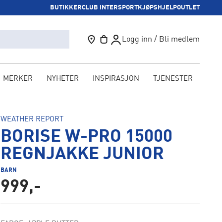
BUTIKKER
CLUB INTERSPORT
KJØPSHJELP
OUTLET
Logg inn / Bli medlem
MERKER
NYHETER
INSPIRASJON
TJENESTER
KAM
WEATHER REPORT
BORISE W-PRO 15000
REGNJAKKE JUNIOR
BARN
999,-