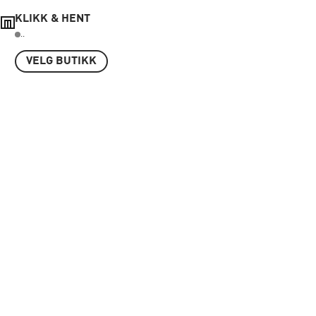
KLIKK & HENT
..
VELG BUTIKK