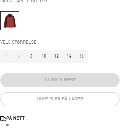
FARGE: APPLE BUTTER
VELG STØRRELSE
4
6
8
10
12
14
16
KLIKK & HENT
IKKE FLER PÅ LAGER
PÅ NETT
...