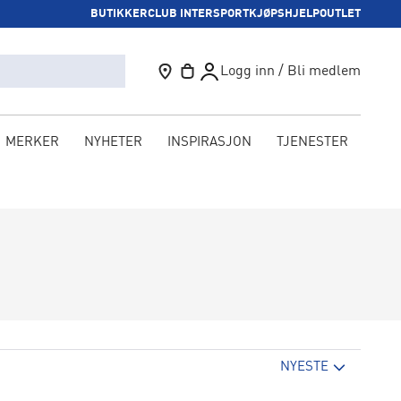
BUTIKKER
CLUB INTERSPORT
KJØPSHJELP
OUTLET
Logg inn / Bli medlem
MERKER
NYHETER
INSPIRASJON
TJENESTER
KAM
NYESTE