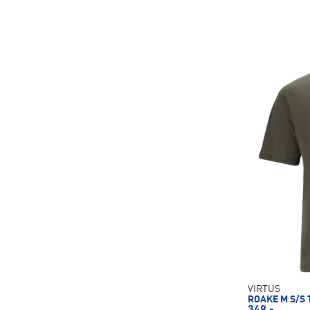
VIRTUS
ROAKE M S/S 
349,-