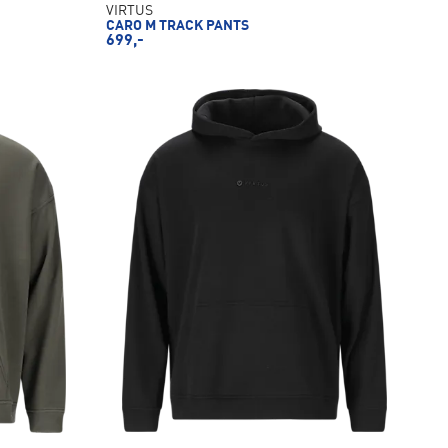
VIRTUS
CARO M TRACK PANTS
699,-