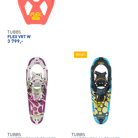
TUBBS
FLEX VRT W
3 799,-
OUTLET
TUBBS
TUBBS