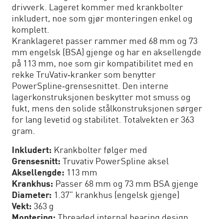
drivverk. Lageret kommer med krankbolter
inkludert, noe som gjør monteringen enkel og
komplett.
Kranklageret passer rammer med 68 mm og 73
mm engelsk (BSA) gjenge og har en aksellengde
på 113 mm, noe som gir kompatibilitet med en
rekke TruVativ‑kranker som benytter
PowerSpline‑grensesnittet. Den interne
lagerkonstruksjonen beskytter mot smuss og
fukt, mens den solide stålkonstruksjonen sørger
for lang levetid og stabilitet. Totalvekten er 363
gram.
Inkludert:
Krankbolter følger med
Grensesnitt:
Truvativ PowerSpline aksel
Aksellengde:
113 mm
Krankhus:
Passer 68 mm og 73 mm BSA gjenge
Diameter:
1.37” krankhus (engelsk gjenge)
Vekt:
363 g
Montering:
Threaded internal bearing design