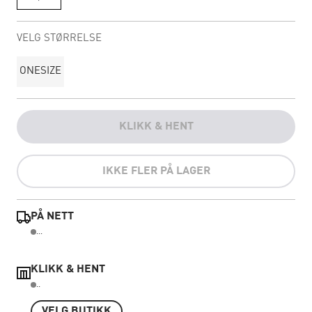
VELG STØRRELSE
ONESIZE
KLIKK & HENT
IKKE FLER PÅ LAGER
PÅ NETT
...
KLIKK & HENT
..
VELG BUTIKK