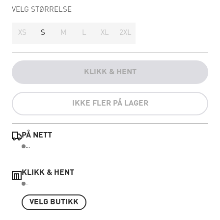
VELG STØRRELSE
XS
S
M
L
XL
2XL
KLIKK & HENT
IKKE FLER PÅ LAGER
PÅ NETT
...
KLIKK & HENT
..
VELG BUTIKK