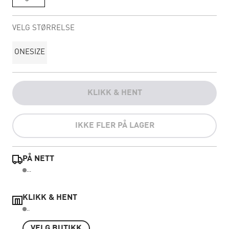
VELG STØRRELSE
ONESIZE
KLIKK & HENT
IKKE FLER PÅ LAGER
PÅ NETT
...
KLIKK & HENT
..
VELG BUTIKK