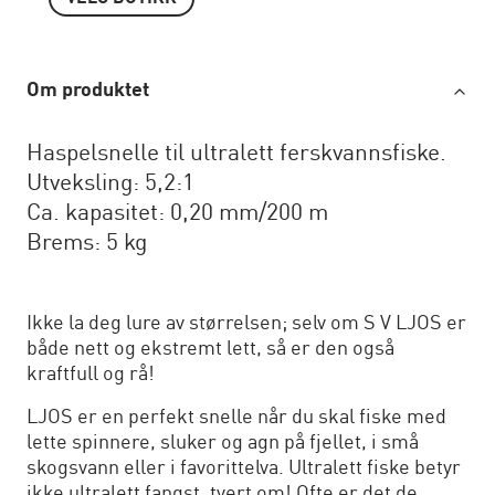
Om produktet
Haspelsnelle til ultralett ferskvannsfiske.
Utveksling: 5,2:1
Ca. kapasitet: 0,20 mm/200 m
Brems: 5 kg
Ikke la deg lure av størrelsen; selv om S V LJOS er
både nett og ekstremt lett, så er den også
kraftfull og rå!
LJOS er en perfekt snelle når du skal fiske med
lette spinnere, sluker og agn på fjellet, i små
skogsvann eller i favorittelva. Ultralett fiske betyr
ikke ultralett fangst, tvert om! Ofte er det de