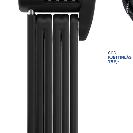
COG
KJETTINLÅS
799,-