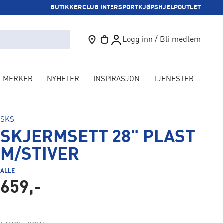
BUTIKKER
CLUB INTERSPORT
KJØPSHJELP
OUTLET
Logg inn / Bli medlem
MERKER
NYHETER
INSPIRASJON
TJENESTER
KAM
SKS
SKJERMSETT 28" PLAST
M/STIVER
ALLE
659,-