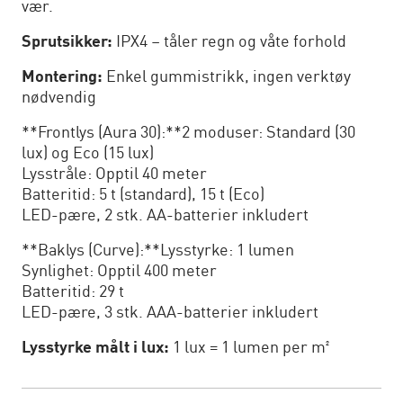
vær.
Sprutsikker:
IPX4 – tåler regn og våte forhold
Montering:
Enkel gummistrikk, ingen verktøy
nødvendig
**Frontlys (Aura 30):**2 moduser: Standard (30
lux) og Eco (15 lux)
Lysstråle: Opptil 40 meter
Batteritid: 5 t (standard), 15 t (Eco)
LED-pære, 2 stk. AA-batterier inkludert
**Baklys (Curve):**Lysstyrke: 1 lumen
Synlighet: Opptil 400 meter
Batteritid: 29 t
LED-pære, 3 stk. AAA-batterier inkludert
Lysstyrke målt i lux:
1 lux = 1 lumen per m²