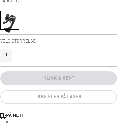
FARGE: G
VELG STØRRELSE
1
KLIKK & HENT
IKKE FLER PÅ LAGER
PÅ NETT
...