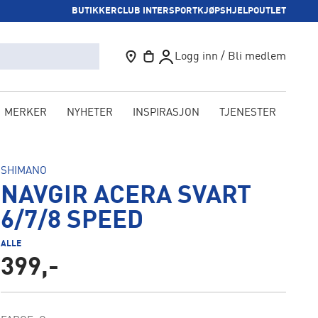
BUTIKKER
CLUB INTERSPORT
KJØPSHJELP
OUTLET
Logg inn / Bli medlem
MERKER
NYHETER
INSPIRASJON
TJENESTER
KAM
SHIMANO
NAVGIR ACERA SVART
6/7/8 SPEED
ALLE
399,-