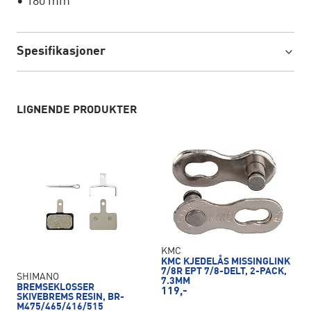
• 180 mm
Spesifikasjoner
LIGNENDE PRODUKTER
KMC
KMC KJEDELÅS MISSINGLINK
7/8R EPT 7/8-DELT, 2-PACK,
SHIMANO
7.3MM
BREMSEKLOSSER
119,-
SKIVEBREMS RESIN, BR-
M475/465/416/515