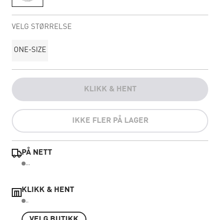
VELG STØRRELSE
ONE-SIZE
KLIKK & HENT
IKKE FLER PÅ LAGER
PÅ NETT
...
KLIKK & HENT
..
VELG BUTIKK