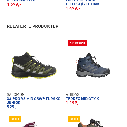
GEL-NIMBUS 28
ZG LITE GTX WIDE
1 599,-
FJELLSTØVEL DAME
1 499,-
RELATERTE PRODUKTER
SJEKK PRISEN
SALOMON
ADIDAS
XA PRO V8 MID CSWP TURSKO
TERREX MID GTX K
JUNIOR
1 199,-
999,-
OUTLET
OUTLET