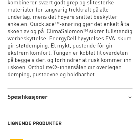
kombinerer svært godt grep og slitesterke
materialer for langvarig trekkraft på alle
underlag, mens det høyere snittet beskytter
ankelen. Quicklace™-snøring gjør det enkelt å ta
skoen av og på. ClimaSalomon™ sikrer fullstendig
værbeskyttelse. EnergyCell høyytelses EVA-skum
gir støtdemping. Et mykt, pustende fôr gir
ekstrem komfort. Tungen er koblet til overdelen
på begge sider, og forhindrer at rusk kommer inn
i skoen. OrthoLite®-innersålen gir overlegen
demping, pusteevne og holdbarhet.
Spesifikasjoner
LIGNENDE PRODUKTER