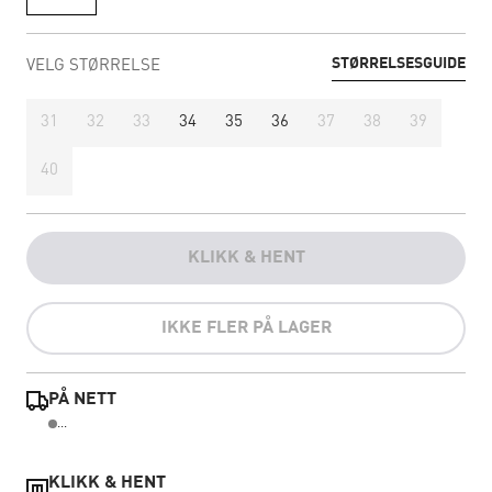
STØRRELSESGUIDE
VELG STØRRELSE
31
32
33
34
35
36
37
38
39
40
KLIKK & HENT
IKKE FLER PÅ LAGER
PÅ NETT
...
KLIKK & HENT