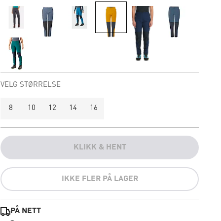
VELG STØRRELSE
8
10
12
14
16
KLIKK & HENT
IKKE FLER PÅ LAGER
PÅ NETT