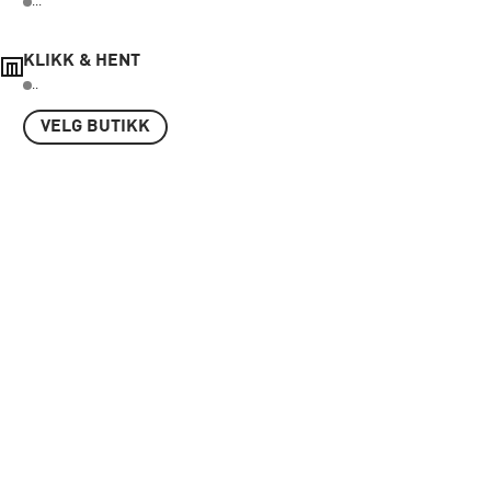
...
KLIKK & HENT
..
VELG BUTIKK