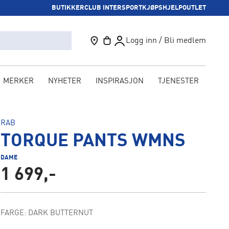
BUTIKKER
CLUB INTERSPORT
KJØPSHJELP
OUTLET
Logg inn / Bli medlem
MERKER
NYHETER
INSPIRASJON
TJENESTER
KAM
RAB
TORQUE PANTS WMNS
DAME
1 699,-
FARGE: DARK BUTTERNUT