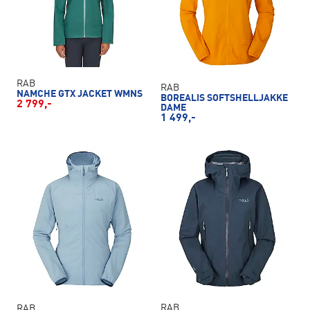
RAB
RAB
NAMCHE GTX JACKET WMNS
BOREALIS SOFTSHELLJAKKE
2 799,-
DAME
1 499,-
RAB
RAB