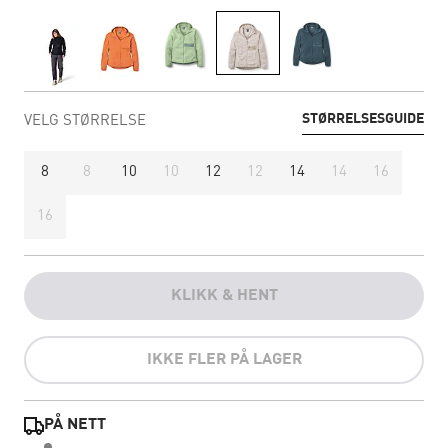
STØRRELSESGUIDE
VELG STØRRELSE
8
8
10
10
12
12
14
14
16
16
KLIKK & HENT
IKKE FLER PÅ LAGER
PÅ NETT
...