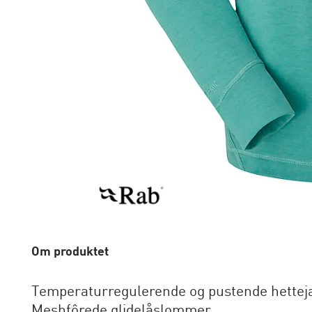
Om produktet
Temperaturregulerende og pustende hettej
Meshfôrede glidelåslommer