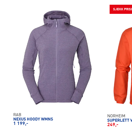
SJEKK PRIS
RAB
NORHEIM
NEXUS HOODY WMNS
SUPERLETT 
1 199,-
249,-