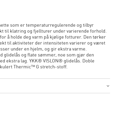
ette som er temperaturregulerende og tilbyr
 til klatring og fjellturer under varierende forhold.
or å holde deg varm på kjølige fotturer. Den tørker
t til aktiviteter der intensiteten varierer og været
asser under en hjelm, og gir ekstra varme.
d glidelås og flate sømmer, noe som gjør den
ed ekstra lag. YKK® VISLON® glidelås. Doble
kulert Thermic™ G stretch-stoff.