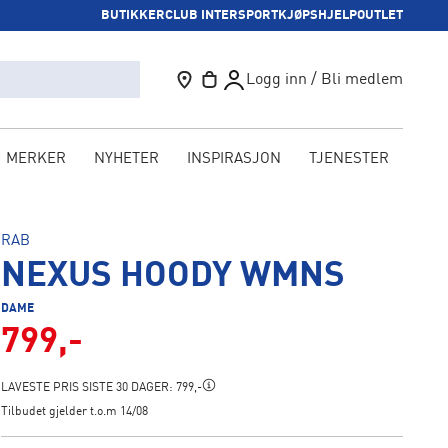
BUTIKKER
CLUB INTERSPORT
KJØPSHJELP
OUTLET
Logg inn / Bli medlem
MERKER
NYHETER
INSPIRASJON
TJENESTER
KAM
RAB
NEXUS HOODY WMNS
DAME
799,-
LAVESTE PRIS SISTE 30 DAGER:
799,-
Tilbudet gjelder t.o.m 14/08