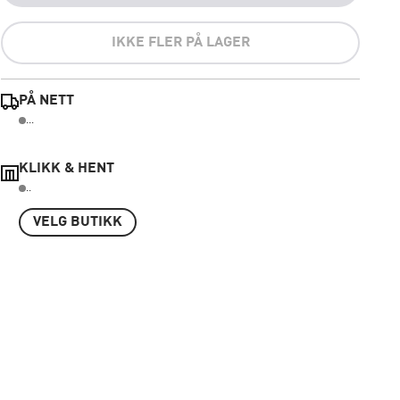
IKKE FLER PÅ LAGER
PÅ NETT
...
KLIKK & HENT
..
VELG BUTIKK