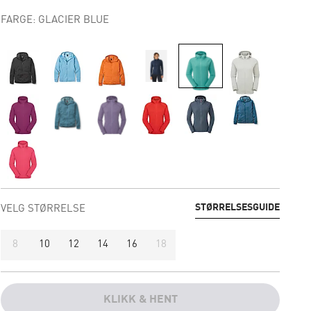
FARGE: GLACIER BLUE
STØRRELSESGUIDE
VELG STØRRELSE
8
10
12
14
16
18
KLIKK & HENT