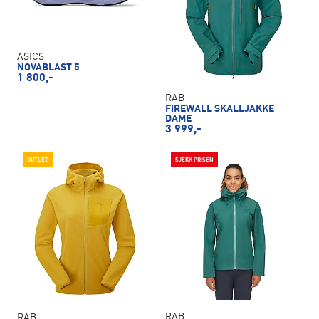
ASICS
NOVABLAST 5
1 800,-
RAB
FIREWALL SKALLJAKKE
DAME
3 999,-
OUTLET
SJEKK PRISEN
RAB
RAB