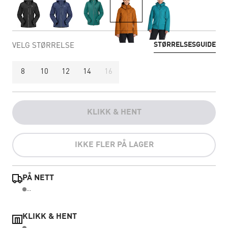
STØRRELSESGUIDE
VELG STØRRELSE
8
10
12
14
16
KLIKK & HENT
IKKE FLER PÅ LAGER
PÅ NETT
...
KLIKK & HENT