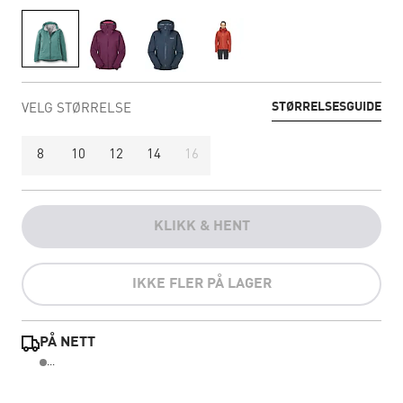
STØRRELSESGUIDE
VELG STØRRELSE
8
10
12
14
16
KLIKK & HENT
IKKE FLER PÅ LAGER
PÅ NETT
...