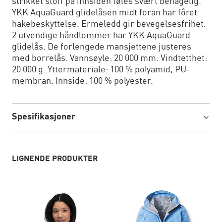
strikket stoff på innsiden føles svært behagelig.
YKK AquaGuard glidelåsen midt foran har fôret
hakebeskyttelse. Ermeledd gir bevegelsesfrihet.
2 utvendige håndlommer har YKK AquaGuard
glidelås. De forlengede mansjettene justeres
med borrelås. Vannsøyle: 20 000 mm. Vindtetthet:
20 000 g. Yttermateriale: 100 % polyamid, PU-
membran. Innside: 100 % polyester.
Spesifikasjoner
LIGNENDE PRODUKTER