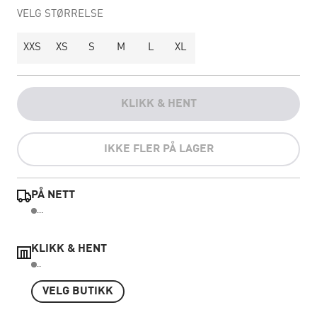
VELG STØRRELSE
XXS
XS
S
M
L
XL
KLIKK & HENT
IKKE FLER PÅ LAGER
PÅ NETT
...
KLIKK & HENT
..
VELG BUTIKK