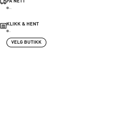
PÅ NETT
...
KLIKK & HENT
..
VELG BUTIKK