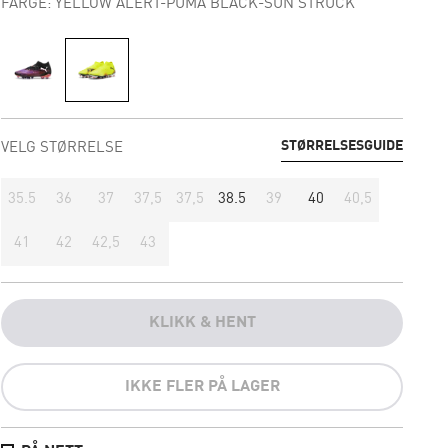
FARGE: YELLOW ALERT-PUMA BLACK-SUN STRUCK
STØRRELSESGUIDE
VELG STØRRELSE
35.5
36
37
37,5
37,5
38.5
39
40
40,5
41
42
42,5
43
KLIKK & HENT
IKKE FLER PÅ LAGER