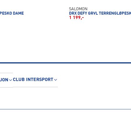
SALOMON
ØPESKO DAME
DRX DEFY GRVL TERRENGLØPES
1 199,-
CLUB INTERSPORT
JON