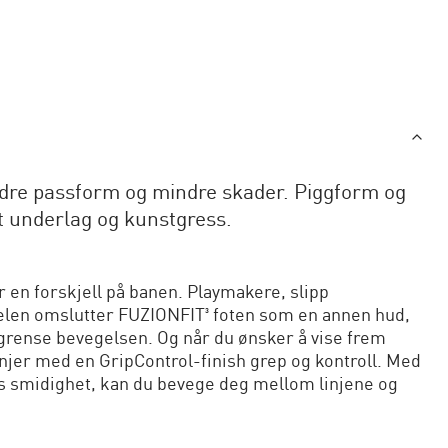
bedre passform og mindre skader. Piggform og
st underlag og kunstgress.
r en forskjell på banen. Playmakere, slipp
elen omslutter FUZIONFIT³ foten som en annen hud,
egrense bevegelsen. Og når du ønsker å vise frem
injer med en GripControl-finish grep og kontroll. Med
rs smidighet, kan du bevege deg mellom linjene og