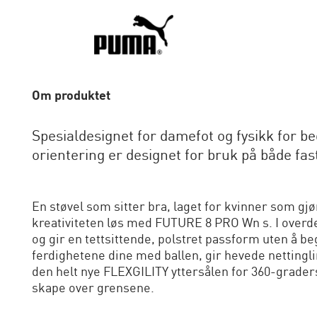
Om produktet
Spesialdesignet for damefot og fysikk for 
orientering er designet for bruk på både fa
En støvel som sitter bra, laget for kvinner som gjø
kreativiteten løs med FUTURE 8 PRO Wn s. I overd
og gir en tettsittende, polstret passform uten å b
ferdighetene dine med ballen, gir hevede nettingl
den helt nye FLEXGILITY yttersålen for 360-grade
skape over grensene.