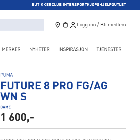
BUTIKKER
CLUB INTERSPORT
KJØPSHJELP
OUTLET
Logg inn / Bli medlem
MERKER
NYHETER
INSPIRASJON
TJENESTER
KAM
PUMA
FUTURE 8 PRO FG/AG
WN S
DAME
1 600,-