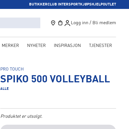
BUTIKKER
CLUB INTERSPORT
KJØPSHJELP
OUTLET
Logg inn / Bli medlem
MERKER
NYHETER
INSPIRASJON
TJENESTER
KAM
PRO TOUCH
SPIKO 500 VOLLEYBALL
ALLE
Produktet er utsolgt.