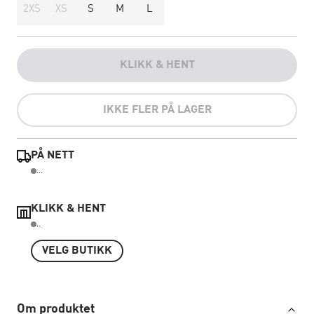
2XS
XS
S
M
L
KLIKK & HENT
IKKE FLER PÅ LAGER
PÅ NETT
...
KLIKK & HENT
..
VELG BUTIKK
Om produktet