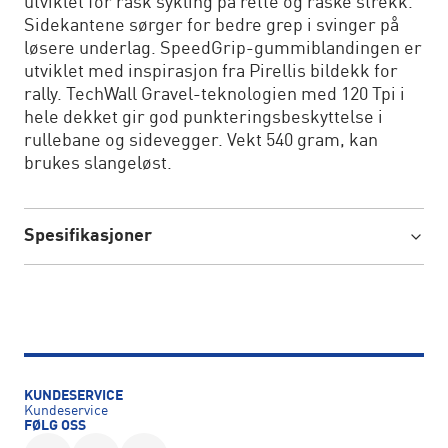
utviklet for rask sykling på rette og raske strekk.
Sidekantene sørger for bedre grep i svinger på
løsere underlag. SpeedGrip-gummiblandingen er
utviklet med inspirasjon fra Pirellis bildekk for
rally. TechWall Gravel-teknologien med 120 Tpi i
hele dekket gir god punkteringsbeskyttelse i
rullebane og sidevegger. Vekt 540 gram, kan
brukes slangeløst.
Spesifikasjoner
KUNDESERVICE
Kundeservice
FØLG OSS