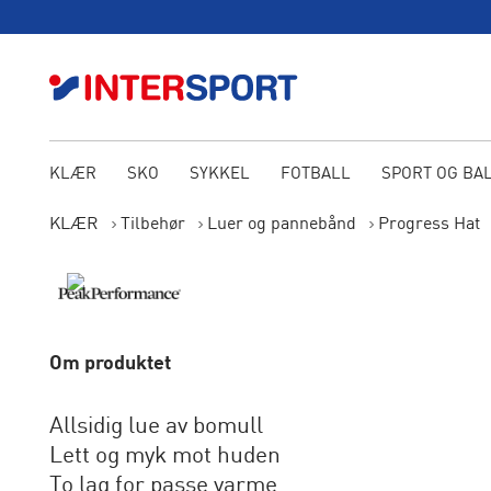
KLÆR
SKO
SYKKEL
FOTBALL
SPORT OG BA
KLÆR
Tilbehør
Luer og pannebånd
Progress Hat
Om produktet
Allsidig lue av bomull
Lett og myk mot huden
To lag for passe varme