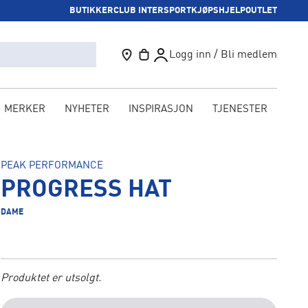
BUTIKKER
CLUB INTERSPORT
KJØPSHJELP
OUTLET
Logg inn / Bli medlem
MERKER
NYHETER
INSPIRASJON
TJENESTER
KAM
PEAK PERFORMANCE
PROGRESS HAT
DAME
Produktet er utsolgt.