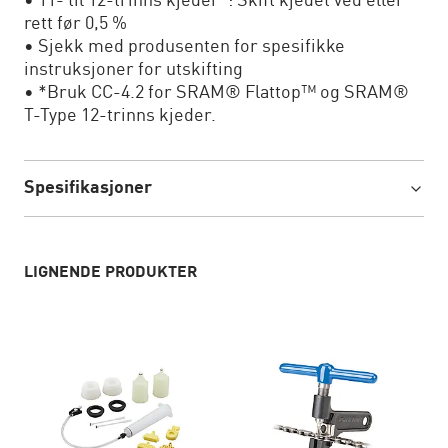
• 11- til 12-trinns kjeder*: Skift kjedet ved eller
rett før 0,5 %
• Sjekk med produsenten for spesifikke
instruksjoner for utskifting
• *Bruk CC-4.2 for SRAM® Flattop™ og SRAM®
T-Type 12-trinns kjeder.
Spesifikasjoner
LIGNENDE PRODUKTER