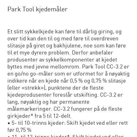
Park Tool kjedemåler
Et slitt sykkelkjede kan føre til dårlig giring, og
over tid kan den til og med føre til overdreven
slitasje på giret og bakhjulene, noe som kan føre
til et mye dyrere problem. Derfor anbefaler
produsenter av sykkelkomponenter at kjedet
byttes med jevne mellomrom. Park Tool CC-3.2 er
en go/no go-måler som er utformet for å nøyaktig
indikere når en kjede når 0,5 % og 0,75 % slitasje
(eller «strekk»), punktene der de fleste
kjedeprodusenter foreslår utskifting. CC-3.2 er
lang, nøyaktig og har permanente
målemarkeringer. CC-3.2 fungerer på de fleste
girkjeder* fra 5 til 12-delt.
• 5- til 10-trinns kjeder: Skift kjedet ved eller rett
før 0,75 %