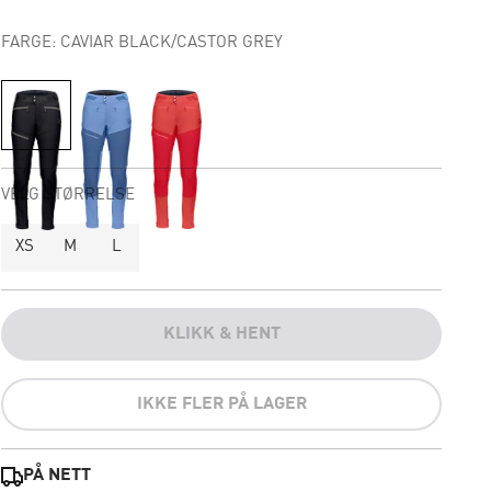
FARGE: CAVIAR BLACK/CASTOR GREY
VELG STØRRELSE
XS
M
L
KLIKK & HENT
IKKE FLER PÅ LAGER
PÅ NETT