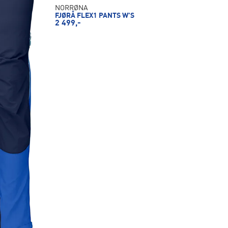
NORRØNA
FJØRÅ FLEX1 PANTS W'S
2 499,-