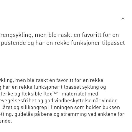
errengsykling, men ble raskt en favoritt for en
, pustende og har en rekke funksjoner tilpasset
ykling, men ble raskt en favoritt for en rekke
g har en rekke funksjoner tilpasset sykling og
itesterke og fleksible flex™1-materialet med
vegelsesfrihet og god vindbeskyttelse når vinden
låret og silikongrep i linningen som holder buksen
tting, glidelås på bena og stramming ved anklene for
ende.