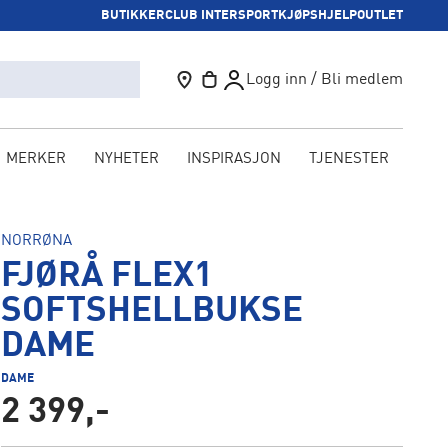
BUTIKKER
CLUB INTERSPORT
KJØPSHJELP
OUTLET
Logg inn / Bli medlem
MERKER
NYHETER
INSPIRASJON
TJENESTER
KAM
NORRØNA
FJØRÅ FLEX1
SOFTSHELLBUKSE
DAME
DAME
2 399,-