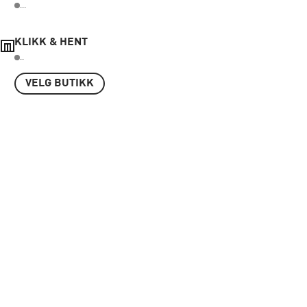
...
KLIKK & HENT
..
VELG BUTIKK