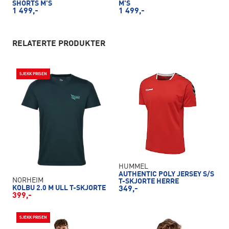
SHORTS M'S
M'S
1 499,-
1 499,-
RELATERTE PRODUKTER
SJEKK PRISEN
HUMMEL
AUTHENTIC POLY JERSEY S/S
NORHEIM
T-SKJORTE HERRE
KOLBU 2.0 M ULL T-SKJORTE
349,-
399,-
SJEKK PRISEN