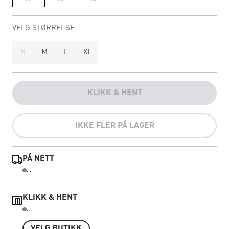
VELG STØRRELSE
S
M
L
XL
KLIKK & HENT
IKKE FLER PÅ LAGER
PÅ NETT
...
KLIKK & HENT
..
VELG BUTIKK