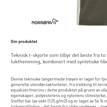
Om produktet
Teknisk t-skjorte som tilbyr det beste fra t
lukthemming, kombinert med syntetiske fibe
Denne tekniske langermede trøyen er laget for fjel
generelle utendørsaktiviteter, fra trekking til ter
equalizer/merino i dette produktet på grunn av u
egenskaper, polyesterens og nylonens slitestyrke,
Stoffet har lav vekt (125 g/m2) og er laget av 54 %
polyamid/nylon - det beste fra ulike verdener - no