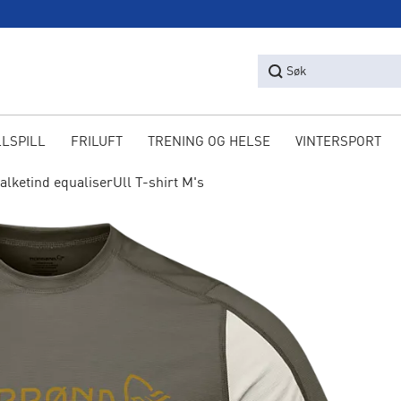
Søk
LLSPILL
FRILUFT
TRENING OG HELSE
VINTERSPORT
falketind equaliserUll T-shirt M's