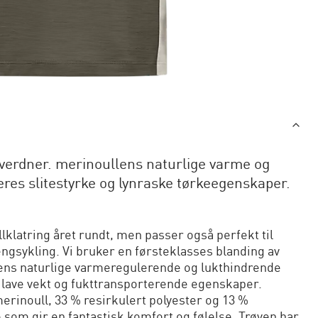
o verdner. merinoullens naturlige varme og
res slitestyrke og lynraske tørkeegenskaper.
lklatring året rundt, men passer også perfekt til
rengsykling. Vi bruker en førsteklasses blanding av
llens naturlige varmeregulerende og lukthindrende
 lave vekt og fukttransporterende egenskaper.
 merinoull, 33 % resirkulert polyester og 13 %
e som gir en fantastisk komfort og følelse. Trøyen har