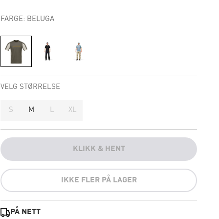
FARGE: BELUGA
VELG STØRRELSE
S
M
L
XL
KLIKK & HENT
IKKE FLER PÅ LAGER
PÅ NETT