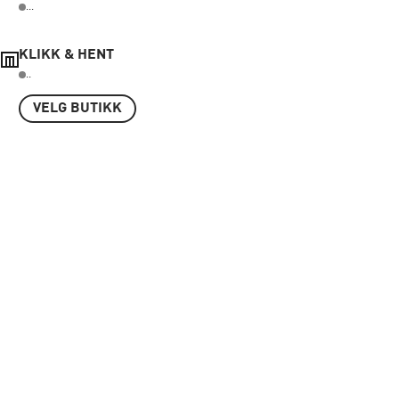
...
KLIKK & HENT
..
VELG BUTIKK