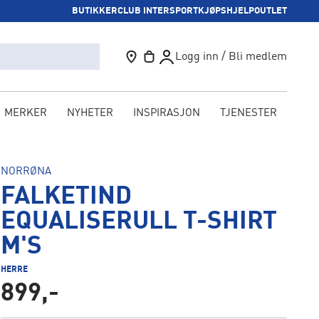
BUTIKKER
CLUB INTERSPORT
KJØPSHJELP
OUTLET
Logg inn / Bli medlem
MERKER
NYHETER
INSPIRASJON
TJENESTER
KAM
NORRØNA
FALKETIND
EQUALISERULL T-SHIRT
M'S
HERRE
899,-