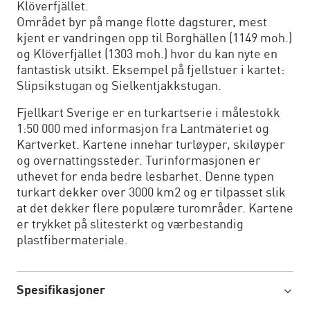
Klöverfjället.
Området byr på mange flotte dagsturer, mest
kjent er vandringen opp til Borghällen (1149 moh.)
og Klöverfjället (1303 moh.) hvor du kan nyte en
fantastisk utsikt. Eksempel på fjellstuer i kartet:
Slipsikstugan og Sielkentjakkstugan.
Fjellkart Sverige er en turkartserie i målestokk
1:50 000 med informasjon fra Lantmäteriet og
Kartverket. Kartene innehar turløyper, skiløyper
og overnattingssteder. Turinformasjonen er
uthevet for enda bedre lesbarhet. Denne typen
turkart dekker over 3000 km2 og er tilpasset slik
at det dekker flere populære turområder. Kartene
er trykket på slitesterkt og værbestandig
plastfibermateriale.
Spesifikasjoner