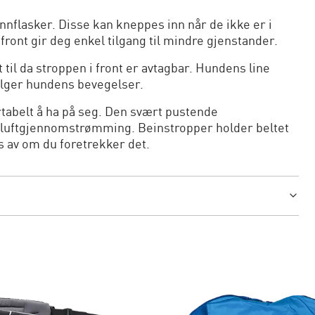
nflasker. Disse kan kneppes inn når de ikke er i
ront gir deg enkel tilgang til mindre gjenstander.
il da stroppen i front er avtagbar. Hundens line
ølger hundens bevegelser.
rtabelt å ha på seg. Den svært pustende
luftgjennomstrømming. Beinstropper holder beltet
s av om du foretrekker det.