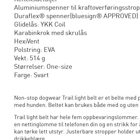
Aluminiumspenner til kraftoverføringsstro
Duraflex® spenner(bluesign® APPROVED)
Glidelås: YKK Coil
Karabinkrok med skrulås
HexiVent
Polstring: EVA
Vekt: 514 g
Størrelser: One-size
Farge: Svart
Non-stop dogwear Trail light belt er et belte med pla
med hunden. Beltet kan brukes både med og uten h
Trail light belt har hele fem oppbevaringslommer
en nettinglomme til telefonen din og en strikk for
kan tørke lett utstyr. Justerbare stropper holder ut
drikkeblære.