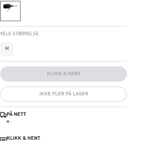
VELG STØRRELSE
M
KLIKK & HENT
IKKE FLER PÅ LAGER
PÅ NETT
...
KLIKK & HENT