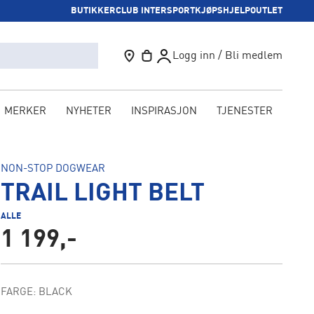
BUTIKKER
CLUB INTERSPORT
KJØPSHJELP
OUTLET
Logg inn / Bli medlem
MERKER
NYHETER
INSPIRASJON
TJENESTER
KAM
NON-STOP DOGWEAR
TRAIL LIGHT BELT
ALLE
1 199,-
FARGE: BLACK