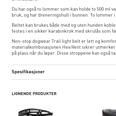
Du har også to lommer som kan holde to 500 ml van
bruk, og har dreneringshull i bunnen. To lommer i f
Beltet kan brukes både med og uten hunden koblet t
festes i en sikker karabinkrok med skrulås som f
Non-stop dogwear Trail light belt er lett og komfo
materialkombinasjonen HexiVent sikrer utmerket 
på plass når du løper. Disse stroppene kan også ta
Spesifikasjoner
LIGNENDE PRODUKTER