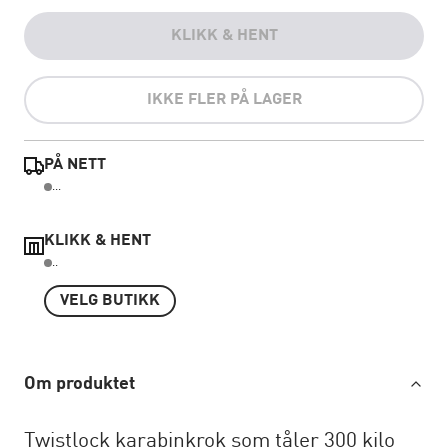
KLIKK & HENT
IKKE FLER PÅ LAGER
PÅ NETT
...
KLIKK & HENT
..
VELG BUTIKK
Om produktet
Twistlock karabinkrok som tåler 300 kilo