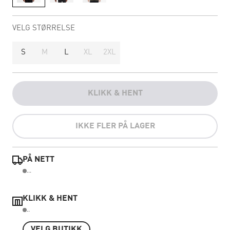
VELG STØRRELSE
S
M
L
XL
2XL
KLIKK & HENT
IKKE FLER PÅ LAGER
PÅ NETT
...
KLIKK & HENT
..
VELG BUTIKK