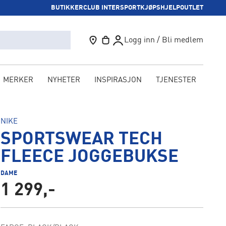
BUTIKKER
CLUB INTERSPORT
KJØPSHJELP
OUTLET
Logg inn / Bli medlem
MERKER
NYHETER
INSPIRASJON
TJENESTER
KAM
NIKE
SPORTSWEAR TECH
FLEECE JOGGEBUKSE
DAME
1 299,-