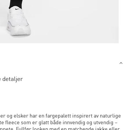
 detaljer
 og elsker har en fargepalett inspirert av naturlige
te fleece som er glatt både innvendig og utvendig –
umpete. Fullfør looken med en matchende jakke eller