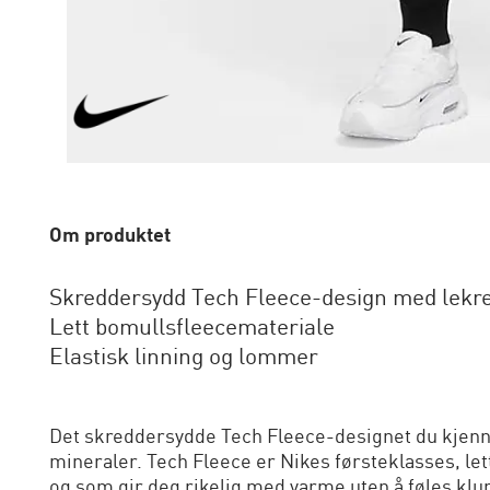
Om produktet
Skreddersydd Tech Fleece-design med lekre
Lett bomullsfleecemateriale
Elastisk linning og lommer
Det skreddersydde Tech Fleece-designet du kjenner
mineraler. Tech Fleece er Nikes førsteklasses, let
og som gir deg rikelig med varme uten å føles kl