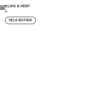
KLIKK & HENT
..
VELG BUTIKK