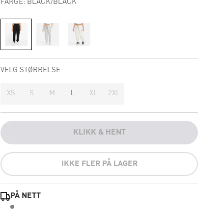
FARGE: BLACK/BLACK
VELG STØRRELSE
XS
S
M
L
XL
2XL
KLIKK & HENT
IKKE FLER PÅ LAGER
PÅ NETT
...