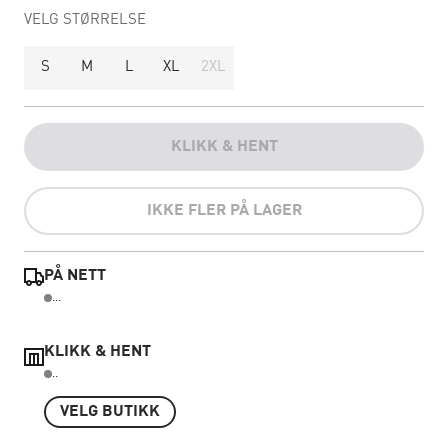
VELG STØRRELSE
S
M
L
XL
2XL
KLIKK & HENT
IKKE FLER PÅ LAGER
PÅ NETT
...
KLIKK & HENT
..
VELG BUTIKK