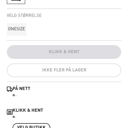
VELG STØRRELSE
ONESIZE
KLIKK & HENT
IKKE FLER PÅ LAGER
PÅ NETT
...
KLIKK & HENT
..
VELG BUTIKK