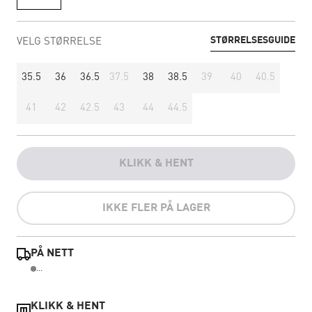
STØRRELSESGUIDE
VELG STØRRELSE
35.5
36
36.5
37.5
38
38.5
39
40
40.5
41
42
42.5
43
44
44.5
KLIKK & HENT
IKKE FLER PÅ LAGER
PÅ NETT
...
KLIKK & HENT