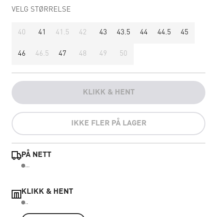
VELG STØRRELSE
40
41
41.5
42
43
43.5
44
44.5
45
46
46.5
47
48
49
50
KLIKK & HENT
IKKE FLER PÅ LAGER
PÅ NETT
...
KLIKK & HENT
..