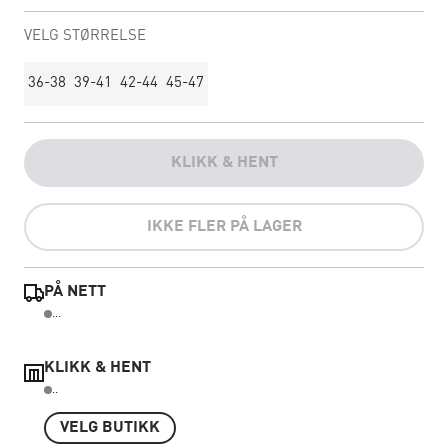
VELG STØRRELSE
36-38
39-41
42-44
45-47
KLIKK & HENT
IKKE FLER PÅ LAGER
PÅ NETT
...
KLIKK & HENT
..
VELG BUTIKK