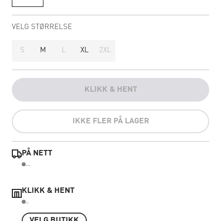
VELG STØRRELSE
S
M
L
XL
2XL
KLIKK & HENT
IKKE FLER PÅ LAGER
PÅ NETT
...
KLIKK & HENT
..
VELG BUTIKK