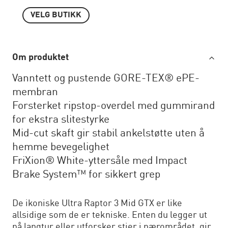
VELG BUTIKK
Om produktet
Vanntett og pustende GORE-TEX® ePE-
membran
Forsterket ripstop-overdel med gummirand
for ekstra slitestyrke
Mid-cut skaft gir stabil ankelstøtte uten å
hemme bevegelighet
FriXion® White-yttersåle med Impact
Brake System™ for sikkert grep
De ikoniske Ultra Raptor 3 Mid GTX er like
allsidige som de er tekniske. Enten du legger ut
på langtur eller utforsker stier i nærområdet, gir