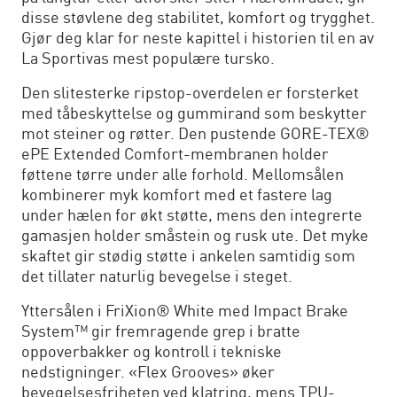
disse støvlene deg stabilitet, komfort og trygghet.
Gjør deg klar for neste kapittel i historien til en av
La Sportivas mest populære tursko.
Den slitesterke ripstop-overdelen er forsterket
med tåbeskyttelse og gummirand som beskytter
mot steiner og røtter. Den pustende GORE-TEX®
ePE Extended Comfort-membranen holder
føttene tørre under alle forhold. Mellomsålen
kombinerer myk komfort med et fastere lag
under hælen for økt støtte, mens den integrerte
gamasjen holder småstein og rusk ute. Det myke
skaftet gir stødig støtte i ankelen samtidig som
det tillater naturlig bevegelse i steget.
Yttersålen i FriXion® White med Impact Brake
System™ gir fremragende grep i bratte
oppoverbakker og kontroll i tekniske
nedstigninger. «Flex Grooves» øker
bevegelsesfriheten ved klatring, mens TPU-