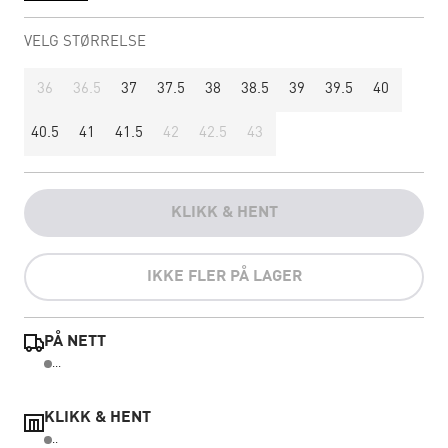
VELG STØRRELSE
36
36.5
37
37.5
38
38.5
39
39.5
40
40.5
41
41.5
42
42.5
43
KLIKK & HENT
IKKE FLER PÅ LAGER
PÅ NETT
...
KLIKK & HENT
..