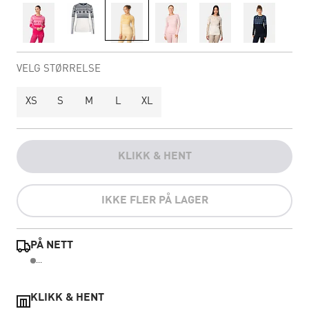
VELG STØRRELSE
XS
S
M
L
XL
KLIKK & HENT
IKKE FLER PÅ LAGER
PÅ NETT
...
KLIKK & HENT