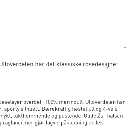
 Ulloverdelen har det klassiske rosedesignet
 baselayer overdel i 100% merinoull. Ulloverdelen har
 sporty silhuett. Bærekraftig høstet ull og 4-veis
mykt, lukthemmende og pustende. Glidelås i halsen
g raglanermer gjør lagvis påkledning en lek.