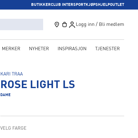
BUTIKKER
CLUB INTERSPORT
KJØPSHJELP
OUTLET
Logg inn / Bli medlem
MERKER
NYHETER
INSPIRASJON
TJENESTER
KAM
KARI TRAA
ROSE LIGHT LS
DAME
VELG FARGE