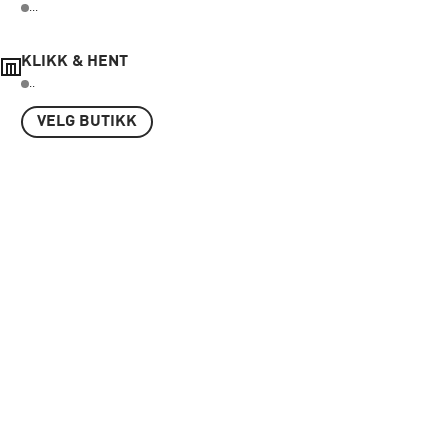
...
KLIKK & HENT
..
VELG BUTIKK