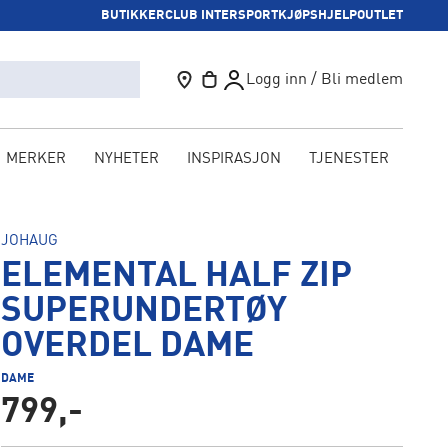
BUTIKKER
CLUB INTERSPORT
KJØPSHJELP
OUTLET
Logg inn / Bli medlem
MERKER
NYHETER
INSPIRASJON
TJENESTER
KAM
JOHAUG
ELEMENTAL HALF ZIP
SUPERUNDERTØY
OVERDEL DAME
DAME
799,-