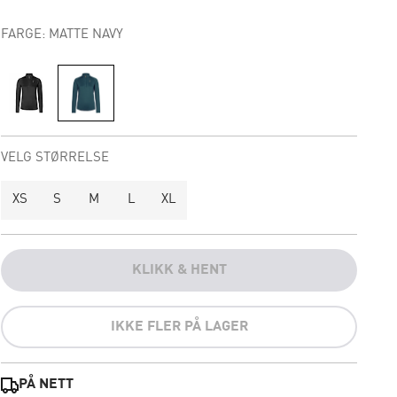
FARGE: MATTE NAVY
VELG STØRRELSE
XS
S
M
L
XL
KLIKK & HENT
IKKE FLER PÅ LAGER
PÅ NETT