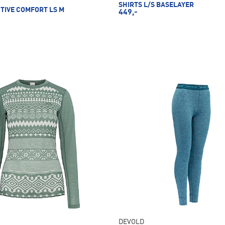
SHIRTS L/S BASELAYER
TIVE COMFORT LS M
449,-
DEVOLD