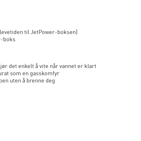
 levetiden til JetPower-boksen)
er-boks
 det enkelt å vite når vannet er klart
kurat som en gasskomfyr
pen uten å brenne deg