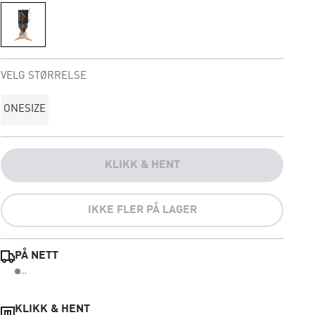
VELG STØRRELSE
ONESIZE
KLIKK & HENT
IKKE FLER PÅ LAGER
PÅ NETT
...
KLIKK & HENT