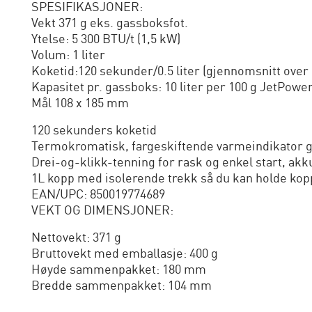
SPESIFIKASJONER:
Vekt 371 g eks. gassboksfot.
Ytelse: 5 300 BTU/t (1,5 kW)
Volum: 1 liter
Koketid:120 sekunder/0.5 liter (gjennomsnitt over
Kapasitet pr. gassboks: 10 liter per 100 g JetPow
Mål 108 x 185 mm
120 sekunders koketid
Termokromatisk, fargeskiftende varmeindikator gjør
Drei-og-klikk-tenning for rask og enkel start, ak
1L kopp med isolerende trekk så du kan holde kop
EAN/UPC: 850019774689
VEKT OG DIMENSJONER:
Nettovekt: 371 g
Bruttovekt med emballasje: 400 g
Høyde sammenpakket: 180 mm
Bredde sammenpakket: 104 mm