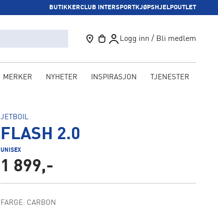
BUTIKKER
CLUB INTERSPORT
KJØPSHJELP
OUTLET
Logg inn / Bli medlem
MERKER
NYHETER
INSPIRASJON
TJENESTER
KAM
JETBOIL
FLASH 2.0
UNISEX
1 899,-
FARGE: CARBON