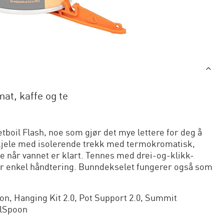
mat, kaffe og te
tboil Flash, noe som gjør det mye lettere for deg å
 kjele med isolerende trekk med termokromatisk,
te når vannet er klart. Tennes med drei-og-klikk-
for enkel håndtering. Bunndekselet fungerer også som
kon, Hanging Kit 2.0, Pot Support 2.0, Summit
ilSpoon