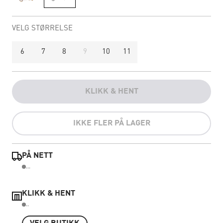
VELG STØRRELSE
6
7
8
9
10
11
KLIKK & HENT
IKKE FLER PÅ LAGER
PÅ NETT
...
KLIKK & HENT
..