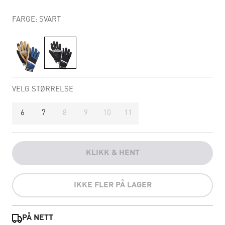
FARGE: SVART
VELG STØRRELSE
6
7
8
9
10
11
KLIKK & HENT
IKKE FLER PÅ LAGER
PÅ NETT