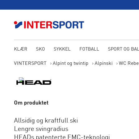
KLÆR
SKO
SYKKEL
FOTBALL
SPORT OG BA
VINTERSPORT
Alpint og twintip
Alpinski
WC Rebel
Om produktet
Allsidig og kraftfull ski
Lengre svingradius
HEADs patenterte EMC-teknologi