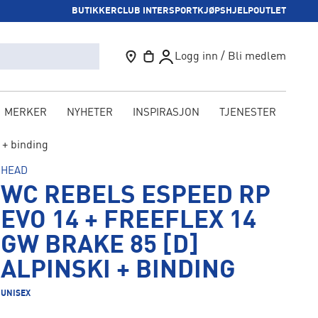
BUTIKKER
CLUB INTERSPORT
KJØPSHJELP
OUTLET
Logg inn / Bli medlem
MERKER
NYHETER
INSPIRASJON
TJENESTER
KAM
+ binding
HEAD
WC REBELS ESPEED RP
EVO 14 + FREEFLEX 14
GW BRAKE 85 [D]
ALPINSKI + BINDING
UNISEX