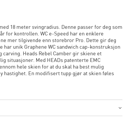
med 18 meter svingradius. Denne passer for deg som
står for kontrollen. WC e-Speed har en enklere
ne mer tilgivende enn storebror Pro. Dette gir deg
ene har unik Graphene WC sandwich cap-konstruksjon
 carving. Heads Rebel Camber gir skiene et
kelig situasjoner. Med HEADs patenterte EMC
ennom hele skien for at du skal ha best mulig
øy hastighet. En modifisert tupp gjør at skien føles